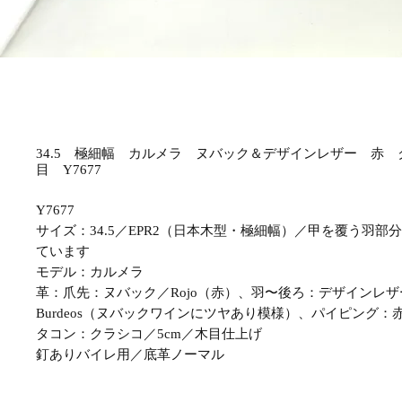
34.5 極細幅 カルメラ ヌバック＆デザインレザー 赤 
目 Y7677
Y7677
サイズ：34.5／EPR2（日本木型・極細幅）／甲を覆う羽部
ています
モデル：カルメラ
革：爪先：ヌバック／Rojo（赤）、羽〜後ろ：デザインレザー／L
Burdeos（ヌバックワインにツヤあり模様）、パイピング：
タコン：クラシコ／5cm／木目仕上げ
釘ありバイレ用／底革ノーマル