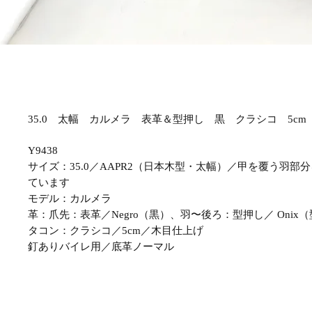
35.0 太幅 カルメラ 表革＆型押し 黒 クラシコ 5cm 
Y9438
サイズ：35.0／AAPR2（日本木型・太幅）／甲を覆う羽部
ています
モデル：カルメラ
革：爪先：表革／Negro（黒）、羽〜後ろ：型押し／ Onix
タコン：クラシコ／5cm／木目仕上げ
釘ありバイレ用／底革ノーマル