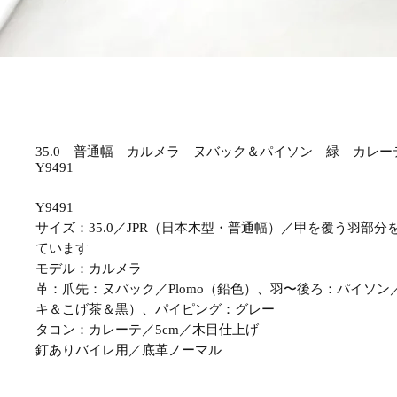
35.0 普通幅 カルメラ ヌバック＆パイソン 緑 カレー
Y9491
Y9491
サイズ：35.0／JPR（日本木型・普通幅）／甲を覆う羽部
ています
モデル：カルメラ
革：爪先：ヌバック／Plomo（鉛色）、羽〜後ろ：パイソン／ Ser
キ＆こげ茶＆黒）、パイピング：グレー
タコン：カレーテ／5cm／木目仕上げ
釘ありバイレ用／底革ノーマル