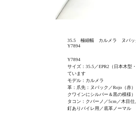
35.5 極細幅 カルメラ ヌバ
Y7894
Y7894
サイズ：35.5／EPR2（日本
ています
モデル：カルメラ
革：爪先：ヌバック／Rojo（赤）、羽
クワインにシルバー＆黒の模様）
タコン：クバーノ／5cm／木目仕
釘ありバイレ用／底革ノーマル