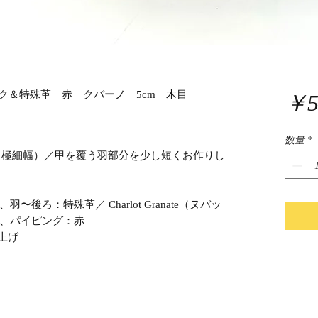
ック＆特殊革 赤 クバーノ 5cm 木目
￥5
数量
*
木型・極細幅）／甲を覆う羽部分を少し短くお作りし
〜後ろ：特殊革／ Charlot Granate（ヌバッ
、パイピング：赤
上げ