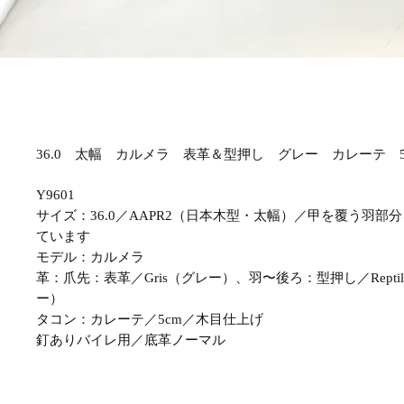
36.0 太幅 カルメラ 表革＆型押し グレー カレーテ 5c
Y9601
サイズ：36.0／AAPR2（日本木型・太幅）／甲を覆う羽部
ています
モデル：カルメラ
革：爪先：表革／Gris（グレー）、羽〜後ろ：型押し／Reptil 
ー）
タコン：カレーテ／5cm／木目仕上げ
釘ありバイレ用／底革ノーマル