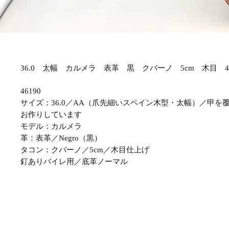
36.0 太幅 カルメラ 表革 黒 クバーノ 5cm 木目 46
46190
サイズ：36.0／AA（爪先細いスペイン木型・太幅）／甲を
お作りしています
モデル：カルメラ
革：表革／Negro（黒）
タコン：クバーノ／5cm／木目仕上げ
釘ありバイレ用／底革ノーマル