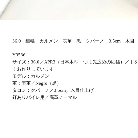
36.0 細幅 カルメン 表革 黒 クバーノ 3.5cm 木目 Y
Y9536
サイズ：36.0／APR3（日本木型・つま先広めの細幅）／
くお作りしています
モデル：カルメン
革：表革／Negro（黒）
タコン：クバーノ／3.5cm／木目仕上げ
釘ありバイレ用／底革ノーマル