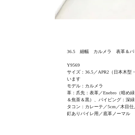
36.5 細幅 カルメラ 表革＆パ
Y9569
サイズ：36.5／APR2（日本
います
モデル：カルメラ
革：爪先：表革／Enebro（暗め緑
＆焦茶＆黒）、パイピング：深緑
タコン：カレーテ／5cm／木目仕
釘ありバイレ用／底革ノーマル