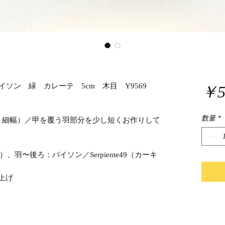
イソン 緑 カレーテ 5cm 木目 Y9569
￥5
数量
*
木型・細幅）／甲を覆う羽部分を少し短くお作りして
）、羽〜後ろ：パイソン／Serpiente49（カーキ
上げ