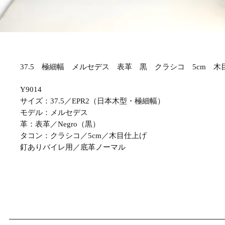
37.5 極細幅 メルセデス 表革 黒 クラシコ 5cm 木目
Y9014
サイズ：37.5／EPR2（日本木型・極細幅）
モデル：メルセデス
革：表革／Negro（黒）
タコン：クラシコ／5cm／木目仕上げ
釘ありバイレ用／底革ノーマル