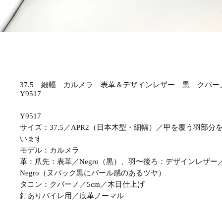
37.5 細幅 カルメラ 表革＆デザインレザー 黒 クバー
Y9517
Y9517
サイズ：37.5／APR2（日本木型・細幅）／甲を覆う羽部
います
モデル：カルメラ
革：爪先：表革／Negro（黒）、羽〜後ろ：デザインレザー／F. N
Negro（ヌバック黒にパール感のあるツヤ）
タコン：クバーノ／5cm／木目仕上げ
釘ありバイレ用／底革ノーマル