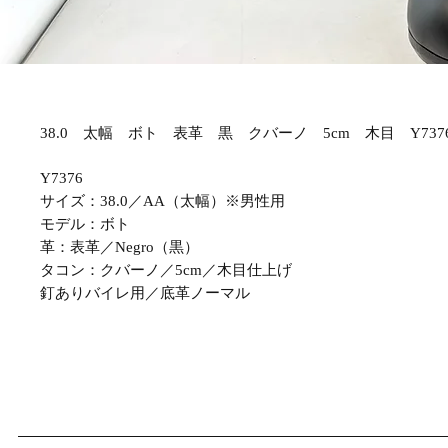
38.0 太幅 ボト 表革 黒 クバーノ 5cm 木目 Y737
Y7376
サイズ：38.0／AA（太幅）※男性用
モデル：ボト
革：表革／Negro（黒）
タコン：クバーノ／5cm／木目仕上げ
釘ありバイレ用／底革ノーマル