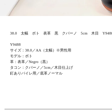
38.0 太幅 ボト 表革 黒 クバーノ 5cm 木目 Y948
Y9488
サイズ：38.0／AA（太幅）※男性用
モデル：ボト
革：表革／Negro（黒）
タコン：クバーノ／5cm／木目仕上げ
釘ありバイレ用／底革ノーマル