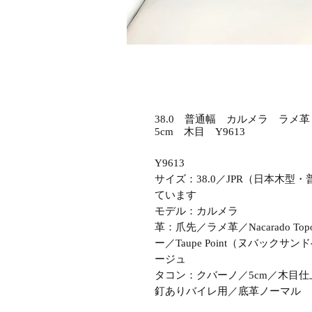
38.0 普通幅 カルメラ ラ
5cm 木目 Y9613
Y9613
サイズ：38.0／JPR（日本木
ています
モデル：カルメラ
革：爪先／ラメ革／Nacarado
ー／Taupe Point（ヌバッ
ージュ
タコン：クバーノ／5cm／木目仕
釘ありバイレ用／底革ノーマル