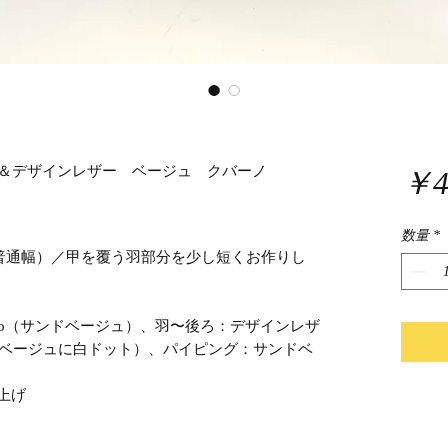
メ革＆デザインレザー ベージュ クバーノ
￥4
数量
*
型・普通幅）／甲を覆う羽部分を少し短くお作りし
 Topo（サンドベージュ）、羽〜後ろ：デザインレザ
クサンドベージュに白ドット）、パイピング：サンドベ
上げ