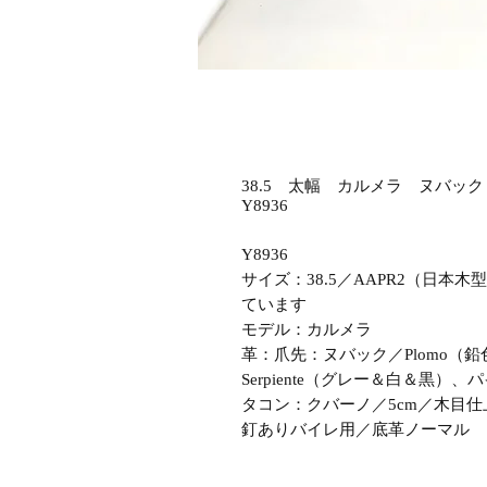
38.5 太幅 カルメラ ヌバッ
Y8936
Y8936
サイズ：38.5／AAPR2（日
ています
モデル：カルメラ
革：爪先：ヌバック／Plomo（鉛色
Serpiente（グレー＆白＆黒）
タコン：クバーノ／5cm／木目仕
釘ありバイレ用／底革ノーマル