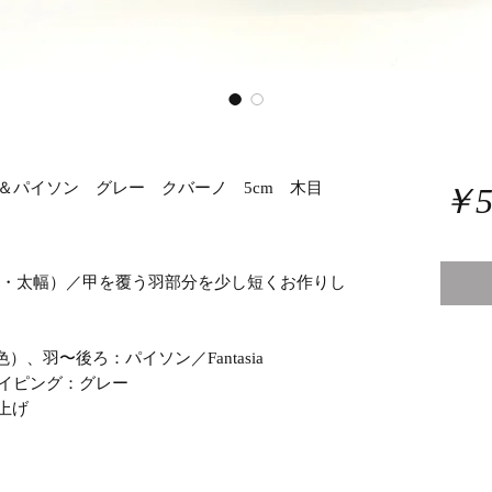
ク＆パイソン グレー クバーノ 5cm 木目
￥5
本木型・太幅）／甲を覆う羽部分を少し短くお作りし
）、羽〜後ろ：パイソン／Fantasia
、パイピング：グレー
上げ