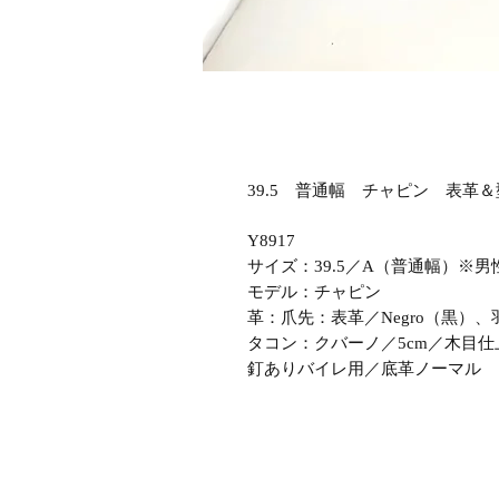
39.5 普通幅 チャピン 表革＆
Y8917
サイズ：39.5／A（普通幅）※男
モデル：チャピン
革：爪先：表革／Negro（黒）、羽
タコン：クバーノ／5cm／木目仕
釘ありバイレ用／底革ノーマル