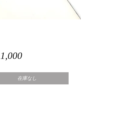
価
1,000
格
在庫なし