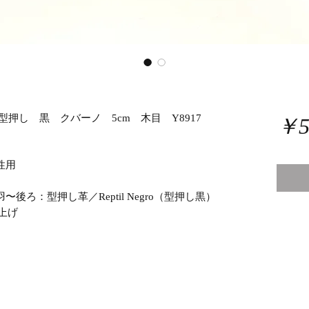
型押し 黒 クバーノ 5cm 木目 Y8917
￥5
性用
〜後ろ：型押し革／Reptil Negro（型押し黒）
上げ