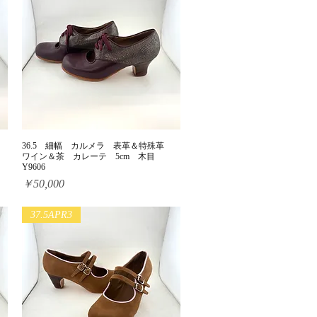
36.5 細幅 カルメラ 表革＆特殊革
クイックビュー
ワイン＆茶 カレーテ 5cm 木目
Y9606
価格
￥50,000
37.5APR3