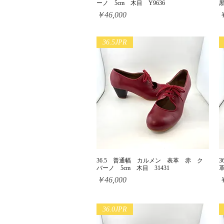
ーノ 5cm 木目 Y9636
黒
価格
￥46,000
￥
36.5JPR
36.5 普通幅 カルメン 表革 赤 ク
クイックビュー
バーノ 5cm 木目 31431
革
価格
￥46,000
￥
36.0JPR