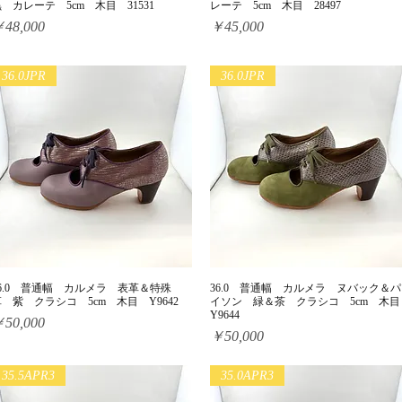
 カレーテ 5cm 木目 31531
レーテ 5cm 木目 28497
価格
価格
48,000
￥45,000
36.0JPR
36.0JPR
36.0 普通幅 カルメラ 表革＆特殊
36.0 普通幅 カルメラ ヌバック＆パ
クイックビュー
クイックビュー
 紫 クラシコ 5cm 木目 Y9642
イソン 緑＆茶 クラシコ 5cm 木
Y9644
価格
50,000
価格
￥50,000
35.5APR3
35.0APR3