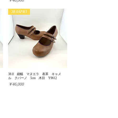
￥46,000
38.0APR3
38.0 細幅 マヌエラ 表革 キャメ
クイックビュー
ル クバーノ 5cm 木目 Y9612
価格
￥46,000