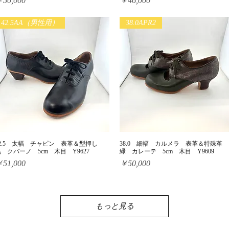
50,000
￥46,000
42.5AA（男性用）
38.0APR2
42.5 太幅 チャピン 表革＆型押し
38.0 細幅 カルメラ 表革＆特殊革
クイックビュー
クイックビュー
 クバーノ 5cm 木目 Y9627
緑 カレーテ 5cm 木目 Y9609
価格
価格
51,000
￥50,000
もっと見る