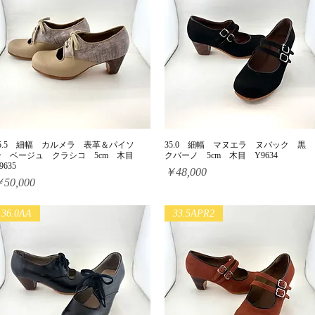
35.5 細幅 カルメラ 表革＆パイソ
35.0 細幅 マヌエラ ヌバック 黒
クイックビュー
クイックビュー
ン ベージュ クラシコ 5cm 木目
クバーノ 5cm 木目 Y9634
9635
価格
￥48,000
価格
50,000
36.0AA
33.5APR2