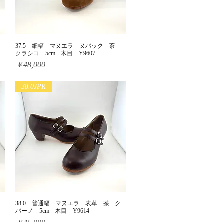
37.5 細幅 マヌエラ ヌバック 茶
クイックビュー
クラシコ 5cm 木目 Y9607
価格
￥48,000
38.0JPR
38.0 普通幅 マヌエラ 表革 茶 ク
クイックビュー
バーノ 5cm 木目 Y9614
価格