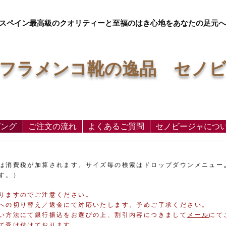
スペイン最高級のクオリティーと至福のはき心地をあなたの足元へ
フラメンコ靴の逸品 セノ
ピング
ご注文の流れ
よくあるご質問
セノビージャにつ
は消費税が加算されます。サイズ毎の検索はドロップダウンメニュー
す。）
ありますのでご注意ください。
への切り替え／返金にて対応いたします。予めご了承ください。
い方法にて銀行振込をお選びの上、割引内容につきまして
メール
​に
て受け付けております。