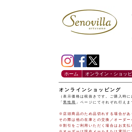
ホーム
オンライン・ショッ
​オンラインショッピング
（表示価格は税抜きです。ご購入時に
「
男性用
」ページにてそれぞれ行えま
​※店頭商品のため品切れする場合が
その際は他の在庫との交換／オーダー
※割引をご利用いただく場合はお支払
​※オーダーは現在
メール
または
電話
に