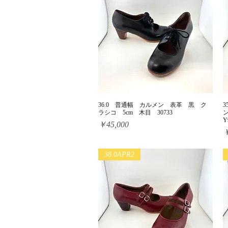
36.0 普通幅 カルメン 表革 黒 ク
クイックビュー
ラシコ 5cm 木目 30733
Y
価格
￥45,000
￥
38.0APR2