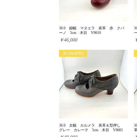
38.0 細幅 マヌエラ 表革 赤 クバ
クイックビュー
ーノ 5cm 木目 Y9610
ー
価格
￥46,000
￥
36.0AAPR2
36.0 太幅 カルメラ 表革＆型押し
クイックビュー
グレー カレーテ 5cm 木目 Y9601
革
価格