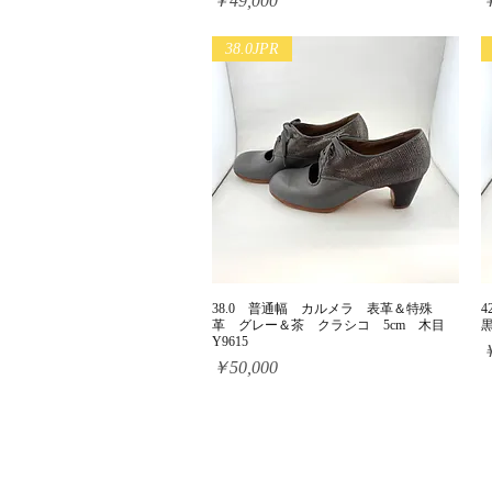
￥49,000
￥
38.0JPR
38.0 普通幅 カルメラ 表革＆特殊
クイックビュー
革 グレー＆茶 クラシコ 5cm 木目
黒
Y9615
￥
価格
￥50,000