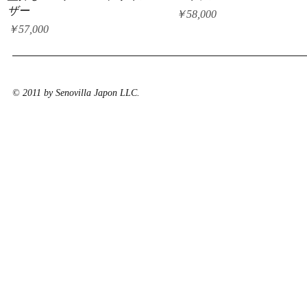
ザー
価格
￥58,000
価格
￥57,000
© 2011 by Senovilla Japon LLC.