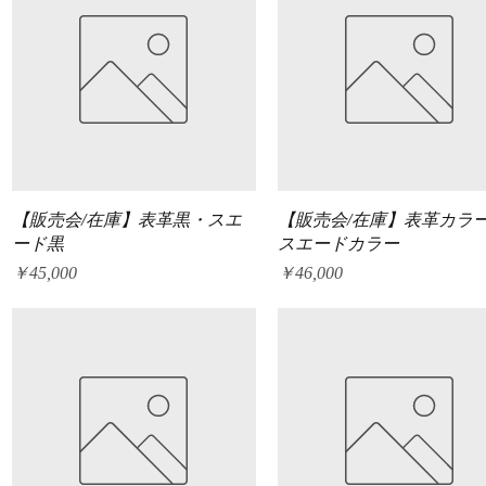
クイックビュー
クイックビュー
【販売会/在庫】表革黒・スエ
【販売会/在庫】表革カラ
ード黒
スエードカラー
価格
価格
￥45,000
￥46,000