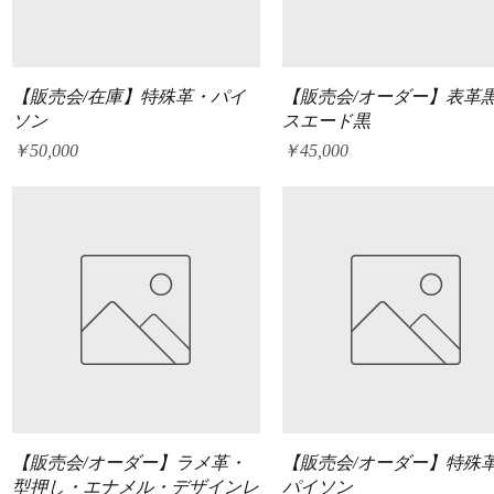
クイックビュー
クイックビュー
【販売会/在庫】特殊革・パイ
【販売会/オーダー】表革
ソン
スエード黒
価格
価格
￥50,000
￥45,000
クイックビュー
クイックビュー
【販売会/オーダー】ラメ革・
【販売会/オーダー】特殊
型押し・エナメル・デザインレ
パイソン